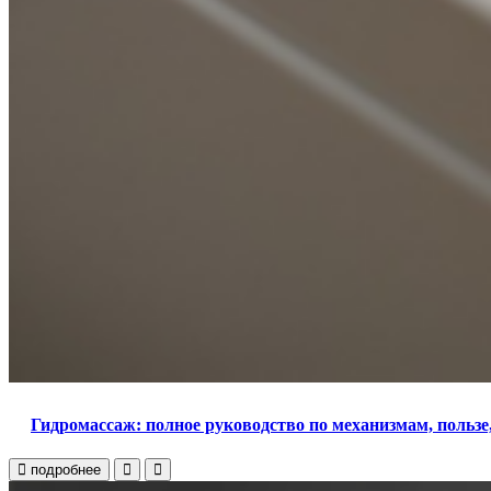
Гидромассаж: полное руководство по механизмам, пользе
подробнее