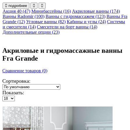
подробнее
Акция 40 (47)
Минибассейны (16)
Акриловые ванны (174)
Ванны Radomir (100)
Ванны с гидромассажем (123)
Ванны Fra
Grande (12)
Угловые ванны (82)
Кабины и углы (24)
Системы
и смесители (14)
Смесители на борт ванны (14)
Дополнительные опции (23)
Акриловые и гидромассажные ванны
Fra Grande
Сравнение товаров (0)
Сортировка:
Показать: