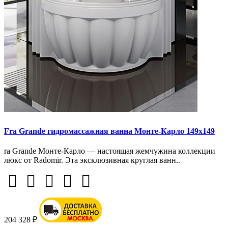
Fra Grande гидромассажная ванна Монте-Карло 149х149
ra Grande Монте-Карло — настоящая жемчужина коллекции
люкс от Radomir. Эта эксклюзивная круглая ванн..
204 328 ₽