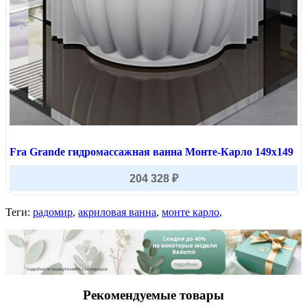
Fra Grande гидромассажная ванна Монте-Карло 149х149
204 328 ₽
Теги:
радомир
,
акриловая ванна
,
монте карло
,
Рекомендуемые товары