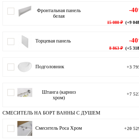
-4
Фронтальная панель
белая
15 080 ₽
(+9 048
-4
Торцевая панель
8 863 ₽
(+5 318
Подголовник
+3 79
Штанга (карниз
+7 52
хром)
СМЕСИТЕЛЬ НА БОРТ ВАННЫ С ДУШЕМ
Смеситель Роса Хром
+20 52