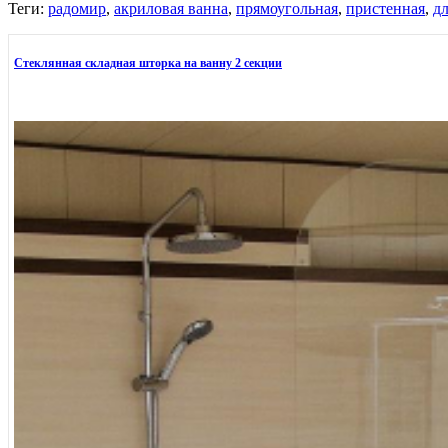
Теги:
радомир
,
акриловая ванна
,
прямоугольная
,
пристенная
,
дл
Стеклянная складная шторка на ванну 2 секции