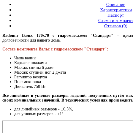
Описание
Характеристики
Паспорт
Схема и комплек
Отзывов (0)
Radomir Вальс 170x70 с гидромассажем "Стандарт"
– идеаль
долговечности для вашего дома.
Состав комплекта Вальс с гидромассажем "Стандарт":
Чаша ванны
Каркас с ножками
Массаж спины 6 джет
Массаж ступней ног 2 джета
Регулятор воздуха
Пневмокнопка
Двигатель 750 Вт
Все линейные и угловые размеры изделий, полученных путём вак
своих номинальных значений. В технических условиях производит
для линейных размеров - ±0,5%,
для угловых размеров - ±1°.