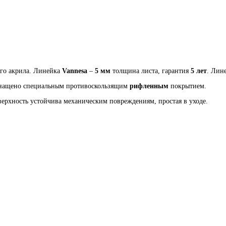
ого акрила. Линейка
Vannesa
–
5 мм
толщина листа, гарантия
5 лет
. Лин
оснащено специальным противоскользящим
рифленным
покрытием.
верхность устойчива механическим повреждениям, простая в уходе.