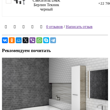
Смеситель D&K
+22 70
Берлин Текник
черный
0 отзывов
/
Написать отзыв
Рекомендуем почитать