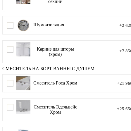
секции
Шумоизоляция
+2 62
Карниз для шторы
+7 85
(хром)
СМЕСИТЕЛЬ НА БОРТ ВАННЫ С ДУШЕМ
Смеситель Роса Хром
+21 96
Смеситель Эдельвейс
+25 65
Хром