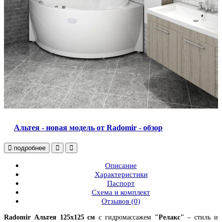
Альтея - новая модель от Radomir - обзор
подробнее
Описание
Характеристики
Паспорт
Схема и комплект
Отзывов (0)
Radomir Альтея 125x125 см
с гидромассажем
"Релакс"
– стиль и