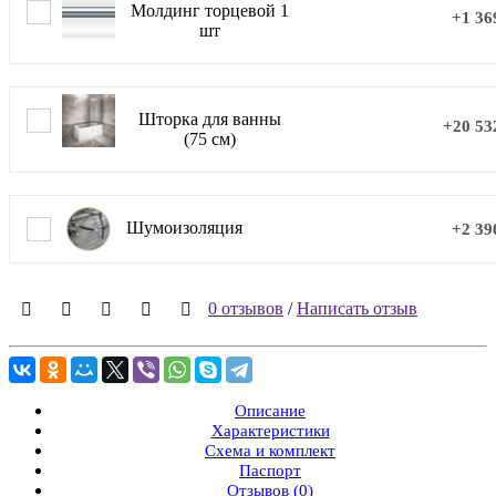
Молдинг торцевой 1
+1 36
шт
Шторка для ванны
+20 53
(75 см)
Шумоизоляция
+2 39
0 отзывов
/
Написать отзыв
Описание
Характеристики
Схема и комплект
Паспорт
Отзывов (0)