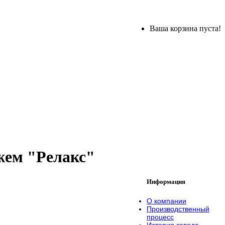
Ваша корзина пуста!
жем "Релакс"
Информация
О компании
Производственный
процесс
История завода