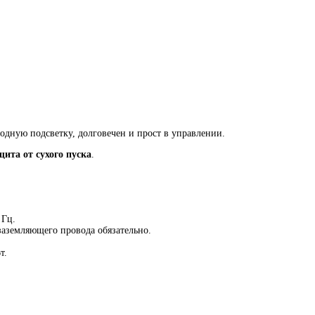
дную подсветку, долговечен и прост в управлении.
щита от сухого пуска
.
 Гц.
заземляющего провода обязательно.
т.