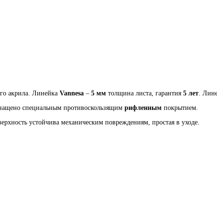
ого акрила. Линейка
Vannesa
–
5 мм
толщина листа, гарантия
5 лет
. Лин
оснащено специальным противоскользящим
рифленным
покрытием.
верхность устойчива механическим повреждениям, простая в уходе.