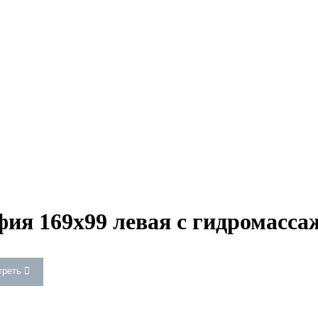
ия 169x99 левая с гидромасса
треть