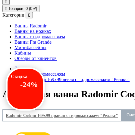
Товаров: 0 (0 ₽)
Категории
Ванны Radomir
Ванны на ножках
Ванны с гидромассажем
Ванны Fra Grande
Минибассейны
Кабины
Обзоры от клиентов
Ванны с гидромассажем
Скидка
Radomir София 169x99 левая с гидромассажем "Релакс"
-24%
Акриловая ванна Radomir Соф
Смо
Radomir София 169x99 правая с гидромассажем "Релакс"