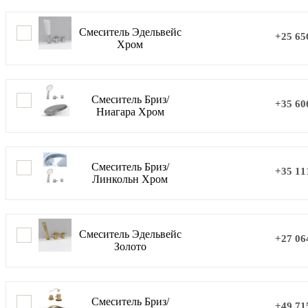
Смеситель Эдельвейс
+25 65
Хром
Смеситель Бриз/
+35 60
Ниагара Хром
Смеситель Бриз/
+35 11
Линкольн Хром
Смеситель Эдельвейс
+27 06
Золото
Смеситель Бриз/
+49 71