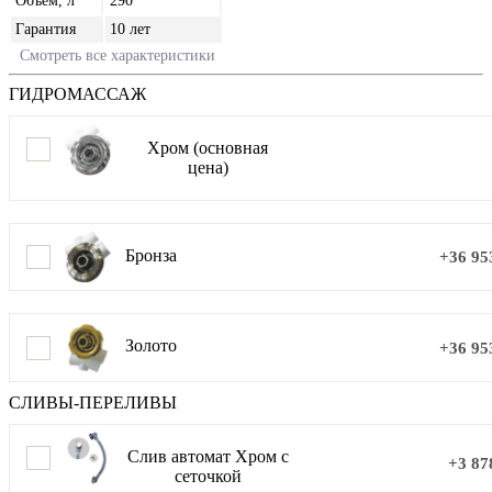
Объём, л
290
Гарантия
10 лет
Смотреть все характеристики
ГИДРОМАССАЖ
Хром (основная
цена)
Бронза
+36 95
Золото
+36 95
СЛИВЫ-ПЕРЕЛИВЫ
Слив автомат Хром с
+3 87
сеточкой