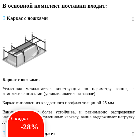
В основной комплект поставки входит:
Каркас с ножками
Каркас с ножками.
Усиленная металлическая конструкция по периметру ванны, в
комплекте с ножками (устанавливается на заводе).
Каркас выполнен из квадратного профиля толщиной
25 мм
.
Ванна на каркасе более устойчива, и равномерно распределяет
нагрузку. Благодаря усиленному каркасу, ванна выдерживает нагрузку
Скидка
до
900 кг.
-28%
Массаж спины 6 джет