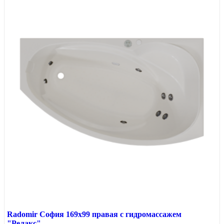
Radomir София 169x99 правая с гидромассажем
"Релакс"