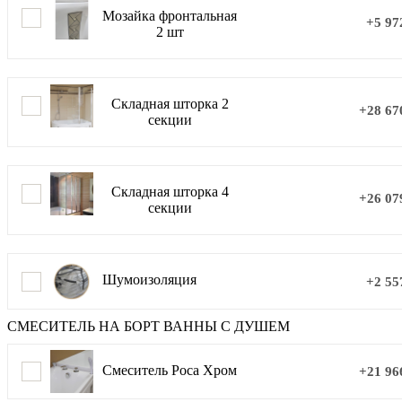
Мозайка фронтальная
+5 97
2 шт
Складная шторка 2
+28 67
секции
Складная шторка 4
+26 07
секции
Шумоизоляция
+2 55
СМЕСИТЕЛЬ НА БОРТ ВАННЫ С ДУШЕМ
Смеситель Роса Хром
+21 96