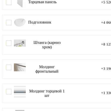
Торцевая панель
+5 52
Подголовник
+4 06
Штанга (карниз
+8 12
хром)
Молдинг
+3 19
фронтальный
Молдинг торцевой 1
+1 33
шт