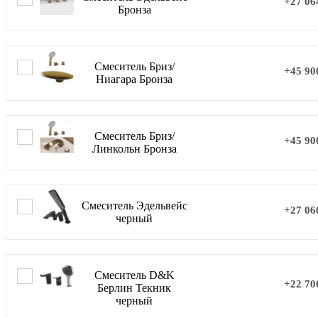
+27 06
Бронза
Смеситель Бриз/
+45 90
Ниагара Бронза
Смеситель Бриз/
+45 90
Линкольн Бронза
Смеситель Эдельвейс
+27 06
черный
Смеситель D&K
+22 70
Берлин Текник
черный