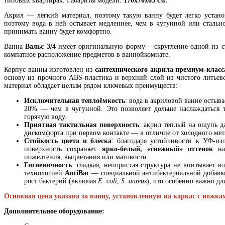
типовых квартирах. Габариты модели:
170х70х63 см.
Акрил — лёгкий материал, поэтому такую ванну будет легко устано
поэтому вода в ней остывает медленнее, чем в чугунной или стальн
принимать ванну будет комфортно.
Ванна
Вальс 3/4
имеет оригинальную форму – скругление одной из ст
компатное расположение предметов в ваннойкомнате.
Корпус ванны изготовлен из
сантехнического акрила премиум-класс
основу из прочного ABS-пластика и верхний слой из чистого литье
материал обладает целым рядом ключевых преимуществ:
Исключительная теплоёмкость
: вода в акриловой ванне остыва
20% — чем в чугунной. Это позволяет дольше наслаждаться т
горячую воду.
Приятная тактильная поверхность
: акрил тёплый на ощупь д
дискомфорта при первом контакте — в отличие от холодного мет
Стойкость цвета и блеска
: благодаря устойчивости к УФ-и
поверхность сохраняет
ярко-белый, «снежный» оттенок
на
пожелтения, выцветания или матовости.
Гигиеничность
: гладкая, непористая структура не впитывает в
технологией
AntiBac
— специальной антибактериальной добавко
рост бактерий (включая
E. coli
,
S. aureus
), что особенно важно дл
Основная цена указана за ванну, установленную на каркас с ножка
Дополнительное оборудование: