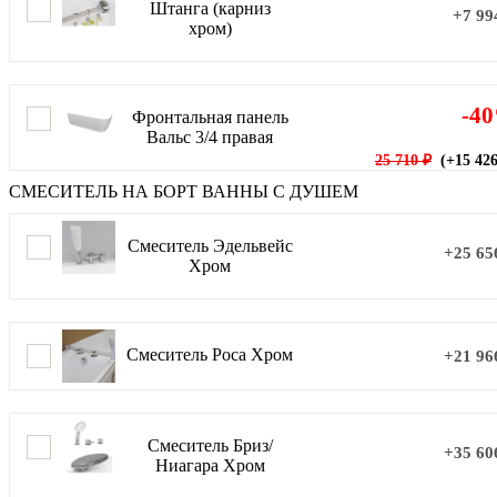
Штанга (карниз
+7 99
хром)
-4
Фронтальная панель
Вальс 3/4 правая
25 710 ₽
(+15 426
СМЕСИТЕЛЬ НА БОРТ ВАННЫ С ДУШЕМ
Смеситель Эдельвейс
+25 65
Хром
Смеситель Роса Хром
+21 96
Смеситель Бриз/
+35 60
Ниагара Хром