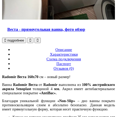
Веста - прямоугольная ванна, фото обзор
подробнее
Описание
Характеристики
Схема подключения
Паспорт
Отзывов (0)
Radomir Веста 160x70
см – новый размер!
Ванна
Radomir Веста
от
Radomir
выполнена из
100% австрийского
акрила Senoplast
толщиной 4
мм.
Акрил имеет антибактериальное
специальное покрытие
«AntiBac».
Благодаря уникальной функции
«Non-Slip
»
– дно ванны покрыто
противоскользящим слоем и абсольтно безопасно. Данная модель
имеет прямоугольную форму, которая несет практичную функцию.