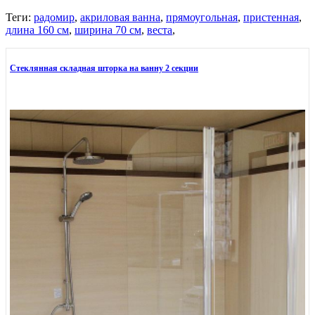
Теги:
радомир
,
акриловая ванна
,
прямоугольная
,
пристенная
,
длина 160 см
,
ширина 70 см
,
веста
,
Стеклянная складная шторка на ванну 2 секции