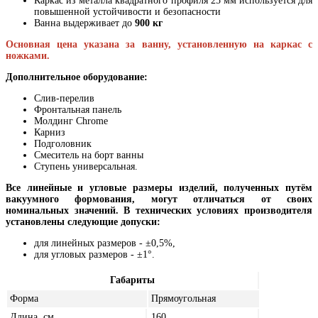
Каркас из металла квадратного профиля 25 мм используется для
повышенной устойчивости и безопасности
Ванна выдерживает до
900 кг
Основная цена указана за ванну, установленную на каркас с
ножками.
Дополнительное оборудование:
Слив-перелив
Фронтальная панель
Молдинг Chrome
Карниз
Подголовник
Смеситель на борт ванны
Ступень универсальная.
Все линейные и угловые размеры изделий, полученных путём
вакуумного формования, могут отличаться от своих
номинальных значений. В технических условиях производителя
установлены следующие допуски:
для линейных размеров - ±0,5%,
для угловых размеров - ±1°.
Габариты
Форма
Прямоугольная
Длина, см
160