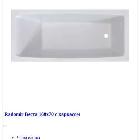
Radomir Веста 160x70 с каркасом
Чаша ванны