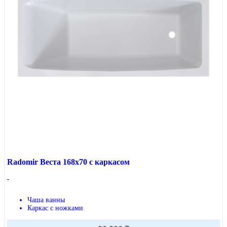
Radomir Веста 168x70 с каркасом
Чаша ванны
Каркас с ножками