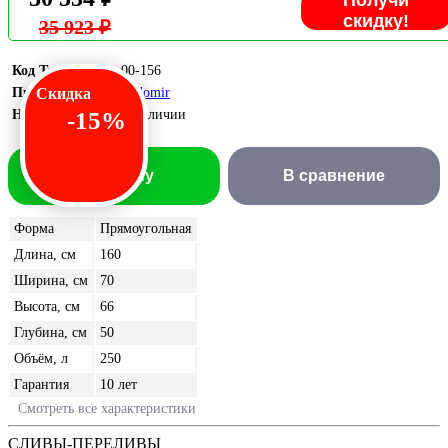
Получи
скидку!
35 923 ₽
Код Товара:
00-156
Производитель:
Скидка
Radomir
Наличие:
-15%
В наличии
В корзину
В сравнение
Форма
Прямоугольная
Длина, см
160
Ширина, см
70
Высота, см
66
Глубина, см
50
Объём, л
250
Гарантия
10 лет
Смотреть все характеристики
СЛИВЫ-ПЕРЕЛИВЫ