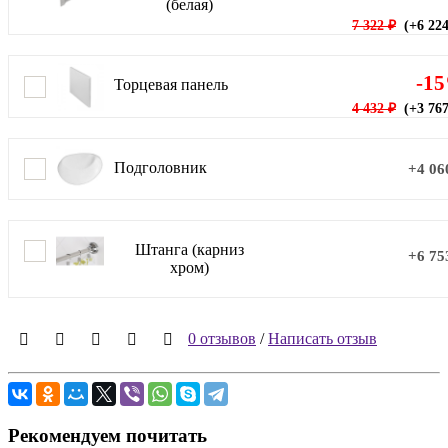
(белая)
7 322 ₽
(+6 224
-1
Торцевая панель
4 432 ₽
(+3 767
Подголовник
+4 06
Штанга (карниз
+6 75
хром)
0 отзывов
/
Написать отзыв
Рекомендуем почитать