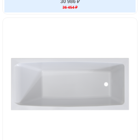
30 986 ₽
36 454 ₽