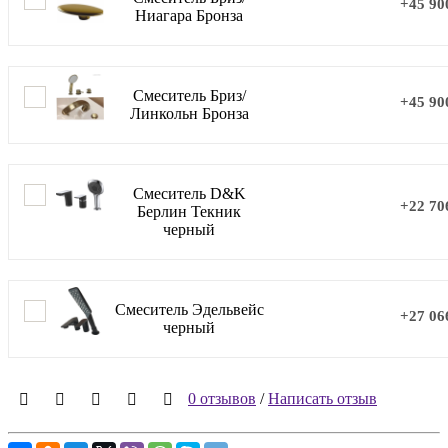
+45 90
Ниагара Бронза
Смеситель Бриз/
+45 90
Линкольн Бронза
Смеситель D&K
+22 70
Берлин Текник
черный
Смеситель Эдельвейс
+27 06
черный
0 отзывов
/
Написать отзыв