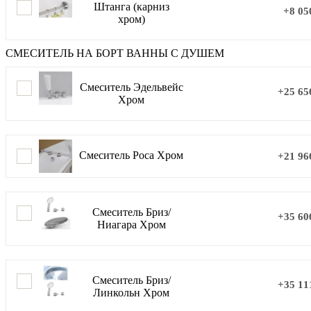
Штанга (карниз
+8 05
хром)
СМЕСИТЕЛЬ НА БОРТ ВАННЫ С ДУШЕМ
Смеситель Эдельвейс
+25 65
Хром
Смеситель Роса Хром
+21 96
Смеситель Бриз/
+35 60
Ниагара Хром
Смеситель Бриз/
+35 11
Линкольн Хром