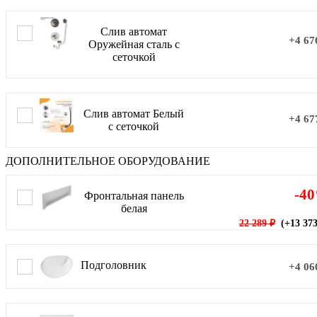
Слив автомат
+4 67
Оружейная сталь с
сеточкой
Слив автомат Белый
+4 67
с сеточкой
ДОПОЛНИТЕЛЬНОЕ ОБОРУДОВАНИЕ
-4
Фронтальная панель
белая
22 289 ₽
(+13 373
Подголовник
+4 06