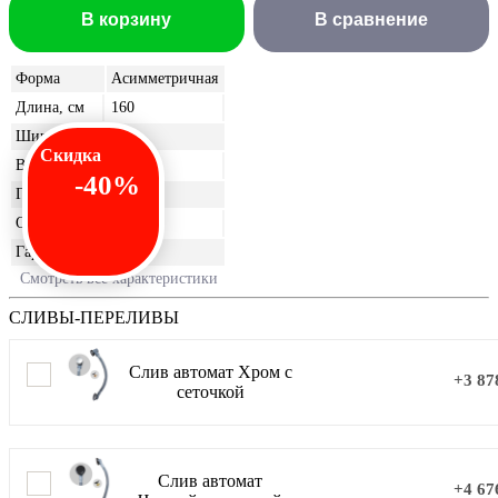
В корзину
В сравнение
Форма
Асимметричная
Длина, см
160
Ширина, см
95
Скидка
Высота, см
63
-40%
Глубина, см
47
Объём, л
220
Гарантия
10 лет
Смотреть все характеристики
СЛИВЫ-ПЕРЕЛИВЫ
Слив автомат Хром с
+3 87
сеточкой
Слив автомат
+4 67