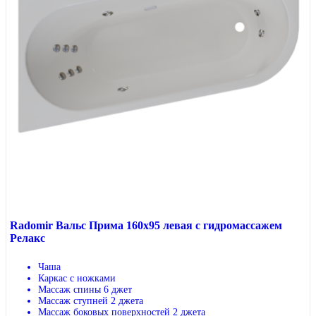
Radomir Вальс Прима 160х95 левая с гидромассажем
Релакс
Чаша
Каркас с ножками
Массаж спины 6 джет
Массаж ступней 2 джета
Массаж боковых поверхностей 2 джета