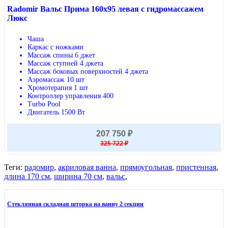
Radomir Вальс Прима 160х95 левая с гидромассажем
Люкс
Чаша
Каркас с ножками
Массаж спины 6 джет
Массаж ступней 4 джета
Массаж боковых поверхностей 4 джета
Аэромассаж 10 шт
Хромотерапия 1 шт
Контроллер управления 400
Turbo Pool
Двигатель 1500 Вт
207 750 ₽
325 722 ₽
Теги:
радомир
,
акриловая ванна
,
прямоугольная
,
пристенная
,
длина 170 см
,
ширина 70 см
,
вальс
,
Стеклянная складная шторка на ванну 2 секции