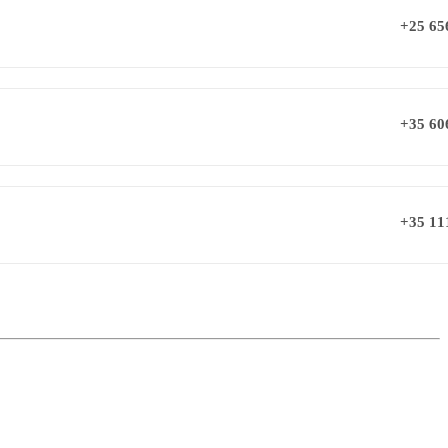
+25 65
+35 60
+35 11