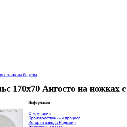
ах с тонким бортом
ьс 170x70 Ангосто на ножках 
Информация
О компании
Производственный процесс
История завода Радомир
Доставка и оплата