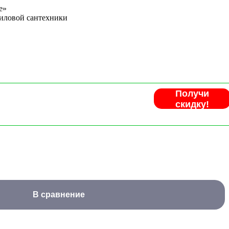
e»
иловой сантехники
Получи
скидку!
В сравнение