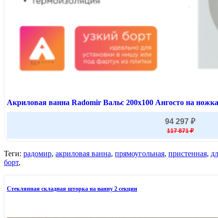
Акриловая ванна Radomir Вальс 200х100 Ангосто на ножка
94 297 ₽
117 871 ₽
Теги:
радомир
,
акриловая ванна
,
прямоугольная
,
пристенная
,
дл
борт
,
Стеклянная складная шторка на ванну 2 секции